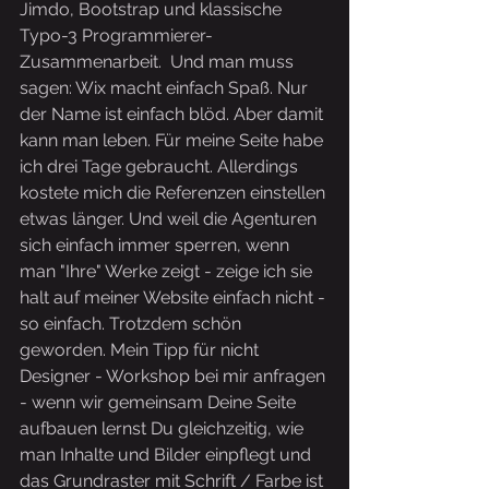
Jimdo, Bootstrap und klassische 
Typo-3 Programmierer-
Zusammenarbeit.  Und man muss 
sagen: Wix macht einfach Spaß. Nur 
der Name ist einfach blöd. Aber damit 
kann man leben. Für meine Seite habe 
ich drei Tage gebraucht. Allerdings 
kostete mich die Referenzen einstellen 
etwas länger. Und weil die Agenturen 
sich einfach immer sperren, wenn 
man "Ihre" Werke zeigt - zeige ich sie 
halt auf meiner Website einfach nicht - 
so einfach. Trotzdem schön 
geworden. Mein Tipp für nicht 
Designer - Workshop bei mir anfragen 
- wenn wir gemeinsam Deine Seite 
aufbauen lernst Du gleichzeitig, wie 
man Inhalte und Bilder einpflegt und 
das Grundraster mit Schrift / Farbe ist 