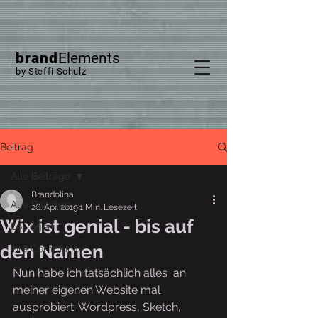
brand
Elements
by Steffi Schulz
Beitrag
Alle Beiträge
Brandolina
Alle Beiträge
26. Apr. 2019
1 Min. Lesezeit
Wix ist genial - bis auf
Loslegen
den Namen
Ihre Community
Nun habe ich tatsächlich alles  an 
meiner eigenen Website mal 
ausprobiert: Wordpress, Sketch, 