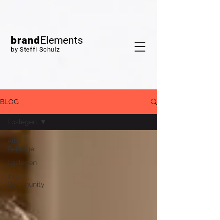
brand
Elements
by Steffi Schulz
BLOG
Loslegen
Alle
Beiträge
Loslegen
Ihre
Community