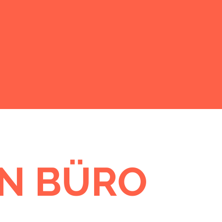
GRAFIK
|
DESIGN
BROSCHÜREN
| PRINT
KOMMUNIKATION
SCHWERPUNKT
GN BÜRO